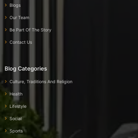
Blogs
Our Team
Be Part Of The Story
Contact Us
Blog Categories
Culture, Traditions And Religion
Health
Lifestyle
Social
Sports