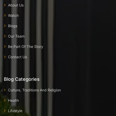
About Us
Watch
Blogs
Our Team
Be Part Of The Story
Contact Us
Blog Categories
Culture, Traditions And Religion
Health
Lifestyle