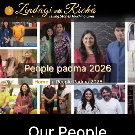
People padma 2026
Home
/
People Padma 2026
Our People