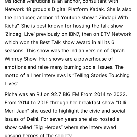
Ms Richa Aniruddha is an anchor, consultant with
Network 18 group's Digital Platform Kadak. She is also
the producer, anchor of Youtube show “ Zindagi With
Richa”. She is best known for hosting the talk show
‘Zindagi Live’ previously on IBN7, then on ETV Network
which won the Best Talk show award in all its 6
seasons. This show was the Indian version of Oprah
Winfrey Show. Her shows are a powerhouse of
emotions and raise many burning social issues. The
motto of all her interviews is “Telling Stories Touching
Lives”.
Richa was an RJ on 92.7 BIG FM From 2014 to 2022.
From 2014 to 2016 through her breakfast show "Dilli
Meri Jaan" she used to highlight the civic and social
issues of Delhi. For seven years she also hosted a
show called “Big Heroes” where she interviewed
unsung heroes of the society.