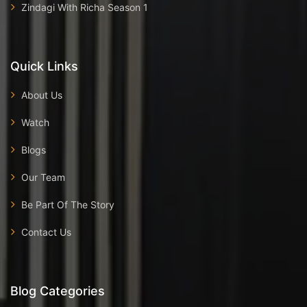
Zindagi With Richa Season 1
Quick Links
About Us
Watch
Blogs
Our Team
Be Part Of The Story
Contact Us
Blog Categories