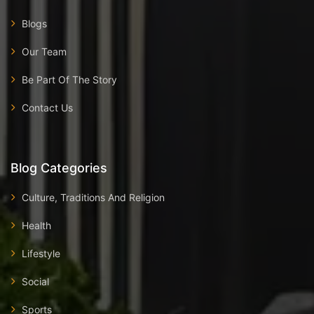
Blogs
Our Team
Be Part Of The Story
Contact Us
Blog Categories
Culture, Traditions And Religion
Health
Lifestyle
Social
Sports