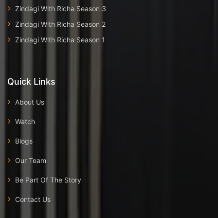
Zindagi With Richa Season 3
Zindagi With Richa Season 2
Zindagi With Richa Season 1
Quick Links
About Us
Watch
Blogs
Our Team
Be Part Of The Story
Contact Us