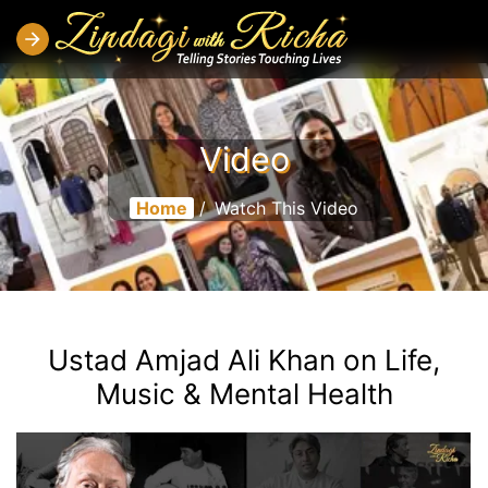
Video
Home
/
Watch This Video
Watch Video
Ustad Amjad Ali Khan on Life,
Music & Mental Health