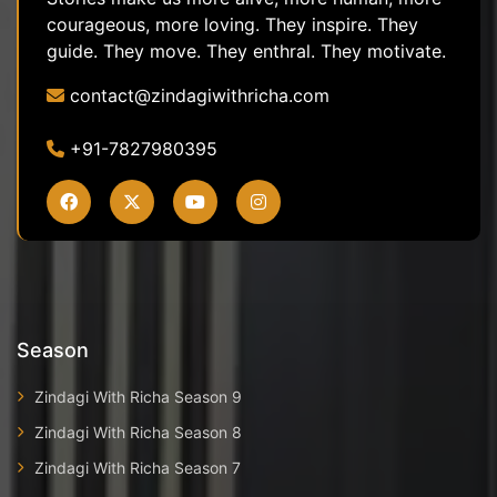
courageous, more loving. They inspire. They
guide. They move. They enthral. They motivate.
contact@zindagiwithricha.com
+91-7827980395
Season
Zindagi With Richa Season 9
Zindagi With Richa Season 8
Zindagi With Richa Season 7