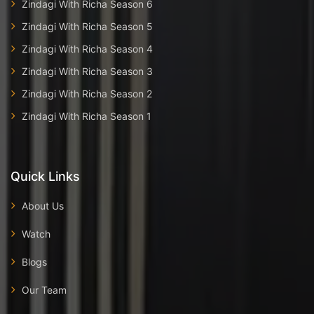
Zindagi With Richa Season 6
Zindagi With Richa Season 5
Zindagi With Richa Season 4
Zindagi With Richa Season 3
Zindagi With Richa Season 2
Zindagi With Richa Season 1
Quick Links
About Us
Watch
Blogs
Our Team