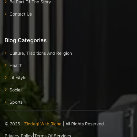
Be Part Of The Story
Contact Us
Blog Categories
Culture, Traditions And Religion
Health
Lifestyle
Social
Sports
©
2026
|
Zindagi With Richa
| All Rights Reserved.
|
Privacy Policy
Terms Of Services