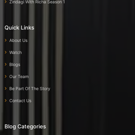
Zindagi With Richa Season 1
Quick Links
About Us
Watch
Blogs
Our Team
Be Part Of The Story
Contact Us
Blog Categories