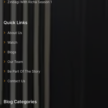
Zindagi With Richa Season 1
Quick Links
About Us
Watch
Blogs
Our Team
Be Part Of The Story
Contact Us
Blog Categories