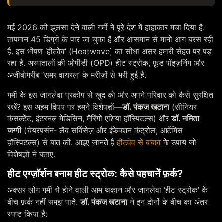
मई 2026 की झुलसा देने वाली गर्मी ने पूरे देश में हाहाकार मचा दिया है.
तापमान 45 डिग्री के पार जा चुका है और आसमान से मानो आग बरस रही
है. इस भीषण ‘हीटवेव’ (Heatwave) का सीधा असर हमारी सेहत पर पड़
रहा है. अस्पतालों की ओपीडी (OPD) हीट स्ट्रोक, फ़ूड पॉइज़निंग और
अजीबोगरीब ‘समर वायरल’ के मरीज़ों से भरी हुई है.
गर्मी के इस जानलेवा प्रकोप से ख़ुद को और अपने परिवार को कैसे सुरक्षित
रखें? इस अहम विषय पर हमने विशेषज्ञों—
डॉ. पंकज खटाना
(सीनियर
कंसल्टेंट, इंटरनल मेडिसिन, मैरिंगो एशिया हॉस्पिटल्स) और
डॉ. नमिता
जग्गी
(चेयरपर्सन- लैब सर्विसेज़ और इंफ़ेक्शन कंट्रोल, आर्टेमिस
हॉस्पिटल्स) से बात की. आइए जानते हैं
हीटवेव से बचाव
के उपाय जो
विशेषज्ञों ने बताए.
हीट एग्ज़ॉर्शन बनाम हीट स्ट्रोक: कैसे पहचानें फ़र्क?
अक्सर लोग गर्मी से होने वाली आम थकान और जानलेवा ‘हीट स्ट्रोक’ के
बीच फ़र्क नहीं समझ पाते.
डॉ. पंकज खटाना
ने इन दोनों के बीच का अंतर
स्पष्ट किया है: