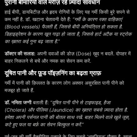
पुरानी बीमारियों वाले मरीज़ रहें ज़्यादा सावधान
हाई बीपी, डायबिटीज़ और हृदय रोगियों के लिए यह गर्मी किसी बुरे सपने से
कम नहीं है. डॉ. खटाना चेतावनी देते हैं:
“गर्मी के कारण रक्त वाहिकाएं
(Blood vessels) फैलती हैं, जिससे बीपी अनियंत्रित हो सकता है.
डिहाइड्रेशन के कारण खून गाढ़ा हो जाता है, जिससे हार्ट अटैक या स्ट्रोक
का ख़तरा कई गुना बढ़ जाता है.”
डॉक्टर की सलाह:
अपनी दवाओं की डोज़ (Dose) ख़ुद न बदलें. दोपहर में
बाहर निकलने से बचें और नमक का सेवन कम करें.
दूषित पानी और फ़ूड पॉइज़निंग का बढ़ता ग्राफ़
गर्मी में पानी की क़िल्लत के कारण लोग अक्सर असुरक्षित पानी पीने को
मजबूर हो जाते हैं.
डॉ. नमिता जग्गी
बताती हैं:
“दूषित पानी पीने से टाइफाइड, हैजा
(Cholera) और पीलिया (Jaundice) का ख़तरा सबसे ज़्यादा होता है.
हमेशा अपनी पर्सनल पानी की बोतल साथ रखें. बाहर मिलने वाले खुले जूस,
कटे हुए फल या बर्फ़ का सेवन बिल्कुल न करें.”
मई-जून की गर्मी बैक्टीरिया पनपने के लिए सबसे ‘आइडियल’ मौसम है. खाना