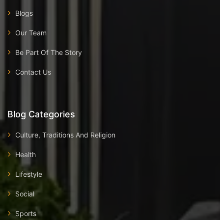
Blogs
Our Team
Be Part Of The Story
Contact Us
Blog Categories
Culture, Traditions And Religion
Health
Lifestyle
Social
Sports